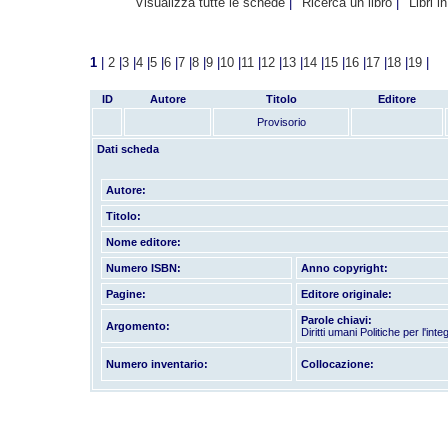
Visualizza tutte le schede
Ricerca un libro
Libri i
1
|
2
|
3
|
4
|
5
|
6
|
7
|
8
|
9
|
10
|
11
|
12
|
13
|
14
|
15
|
16
|
17
|
18
|
19
|
ID
Autore
Titolo
Editore
Provisorio
Dati scheda
Autore:
Titolo:
Nome editore:
Numero ISBN:
Anno copyright:
Pagine:
Editore originale:
Parole chiavi:
Argomento:
Diritti umani Politiche per l'int
Numero inventario:
Collocazione: