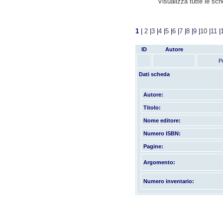
Visualizza tutte le sc
1
|
2
|
3
|
4
|
5
|
6
|
7
|
8
|
9
|
10
|
11
|
ID
Autore
P
Dati scheda
Autore:
Titolo:
Nome editore:
Numero ISBN:
Pagine:
Argomento:
Numero inventario: