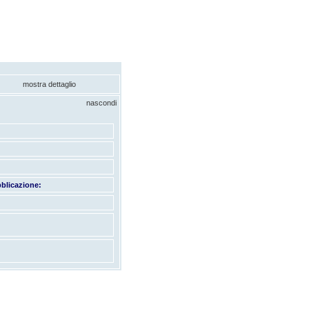
mostra dettaglio
nascondi
blicazione: