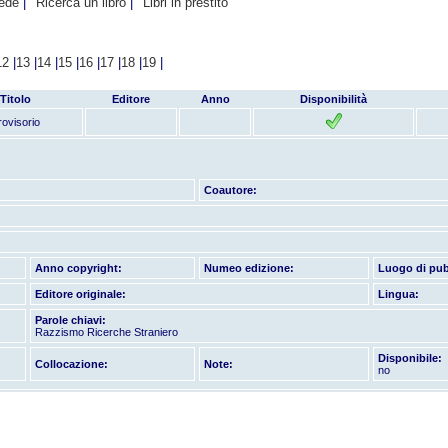
hede
Ricerca un libro
Libri in prestito
12
|
13
|
14
|
15
|
16
|
17
|
18
|
19
|
Titolo
Editore
Anno
Disponibilità
rovisorio
Coautore:
Anno copyright:
Numeo edizione:
Luogo di pub
Editore originale:
Lingua:
Parole chiavi:
Razzismo Ricerche Straniero
Disponibile:
Collocazione:
Note:
no