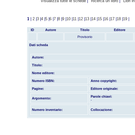
Visualizza tutte le schede
Ricerca un libro
Libri i
1
|
2
|
3
|
4
|
5
|
6
|
7
|
8
|
9
|
10
|
11
|
12
|
13
|
14
|
15
|
16
|
17
|
18
|
19
|
ID
Autore
Titolo
Editore
Provisorio
Dati scheda
Autore:
Titolo:
Nome editore:
Numero ISBN:
Anno copyright:
Pagine:
Editore originale:
Parole chiavi:
Argomento:
-
Numero inventario:
Collocazione: