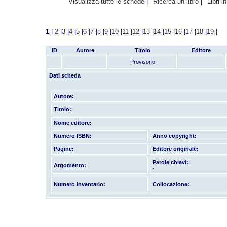
Visualizza tutte le schede
Ricerca un libro
Libri i
1
|
2
|
3
|
4
|
5
|
6
|
7
|
8
|
9
|
10
|
11
|
12
|
13
|
14
|
15
|
16
|
17
|
18
|
19
|
ID
Autore
Titolo
Editore
Provisorio
Dati scheda
Autore:
Titolo:
Nome editore:
Numero ISBN:
Anno copyright:
Pagine:
Editore originale:
Parole chiavi:
Argomento:
-
Numero inventario:
Collocazione: