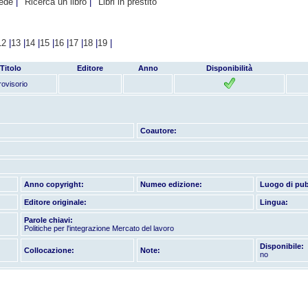
hede
Ricerca un libro
Libri in prestito
12
|
13
|
14
|
15
|
16
|
17
|
18
|
19
|
Titolo
Editore
Anno
Disponibilità
rovisorio
Coautore:
Anno copyright:
Numeo edizione:
Luogo di pub
Editore originale:
Lingua:
Parole chiavi:
Politiche per l'integrazione Mercato del lavoro
Disponibile:
Collocazione:
Note:
no