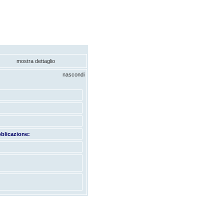
mostra dettaglio
nascondi
blicazione: