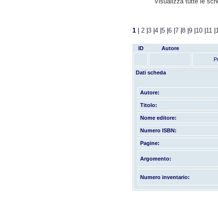
Visualizza tutte le sc
1
|
2
|
3
|
4
|
5
|
6
|
7
|
8
|
9
|
10
|
11
|
ID
Autore
P
Dati scheda
Autore:
Titolo:
Nome editore:
Numero ISBN:
Pagine:
Argomento:
Numero inventario: