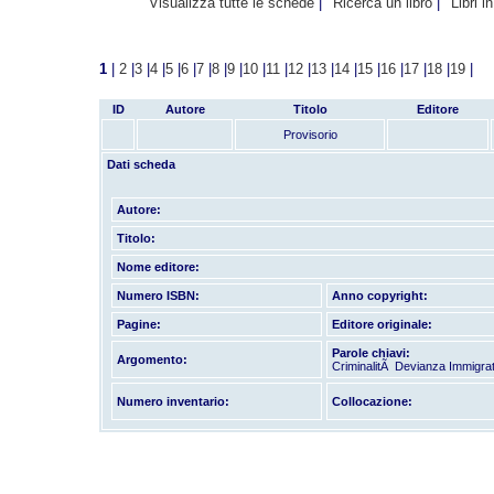
Visualizza tutte le schede
Ricerca un libro
Libri i
1
|
2
|
3
|
4
|
5
|
6
|
7
|
8
|
9
|
10
|
11
|
12
|
13
|
14
|
15
|
16
|
17
|
18
|
19
|
ID
Autore
Titolo
Editore
Provisorio
Dati scheda
Autore:
Titolo:
Nome editore:
Numero ISBN:
Anno copyright:
Pagine:
Editore originale:
Parole chiavi:
Argomento:
CriminalitÃ Devianza Immigrat
Numero inventario:
Collocazione: