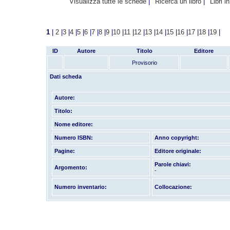
Visualizza tutte le schede
Ricerca un libro
Libri i
1
|
2
|
3
|
4
|
5
|
6
|
7
|
8
|
9
|
10
|
11
|
12
|
13
|
14
|
15
|
16
|
17
|
18
|
19
|
ID
Autore
Titolo
Editore
Provisorio
Dati scheda
Autore:
Titolo:
Nome editore:
Numero ISBN:
Anno copyright:
Pagine:
Editore originale:
Parole chiavi:
Argomento:
-
Numero inventario:
Collocazione: