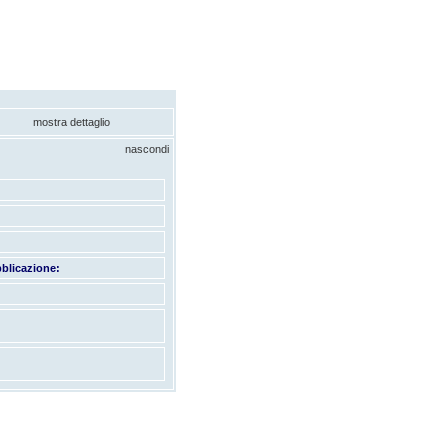
mostra dettaglio
nascondi
blicazione: