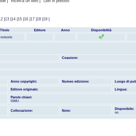
hede
Ricerca un libro
Libri in prestito
12
|
13
|
14
|
15
|
16
|
17
|
18
|
19
|
Titolo
Editore
Anno
Disponibilità
rovisorio
Coautore:
Anno copyright:
Numeo edizione:
Luogo di pub
Editore originale:
Lingua:
Parole chiavi:
ISMU
Disponibile:
Collocazione:
Note:
no