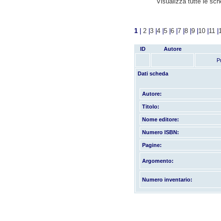
Visualizza tutte le sc
1
|
2
|
3
|
4
|
5
|
6
|
7
|
8
|
9
|
10
|
11
|
ID
Autore
P
Dati scheda
Autore:
Titolo:
Nome editore:
Numero ISBN:
Pagine:
Argomento:
Numero inventario: