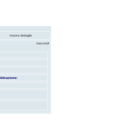
mostra dettaglio
nascondi
blicazione: