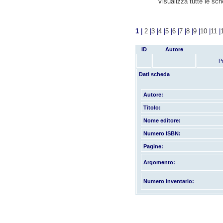
Visualizza tutte le sc
1
|
2
|
3
|
4
|
5
|
6
|
7
|
8
|
9
|
10
|
11
|
ID
Autore
P
Dati scheda
Autore:
Titolo:
Nome editore:
Numero ISBN:
Pagine:
Argomento:
Numero inventario: