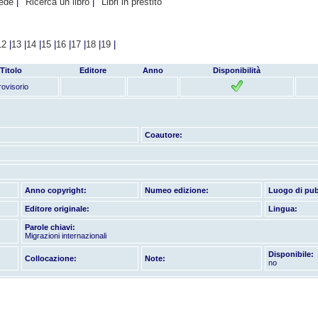
hede
Ricerca un libro
Libri in prestito
12
|
13
|
14
|
15
|
16
|
17
|
18
|
19
|
Titolo
Editore
Anno
Disponibilità
rovisorio
Coautore:
Anno copyright:
Numeo edizione:
Luogo di pub
Editore originale:
Lingua:
Parole chiavi:
Migrazioni internazionali
Disponibile:
Collocazione:
Note:
no