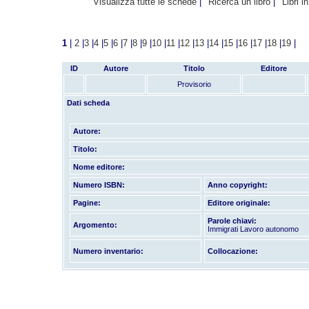
Visualizza tutte le schede
Ricerca un libro
Libri i
1
|
2
|
3
|
4
|
5
|
6
|
7
|
8
|
9
|
10
|
11
|
12
|
13
|
14
|
15
|
16
|
17
|
18
|
19
|
ID
Autore
Titolo
Editore
Provisorio
Dati scheda
Autore:
Titolo:
Nome editore:
Numero ISBN:
Anno copyright:
Pagine:
Editore originale:
Parole chiavi:
Argomento:
Immigrati Lavoro autonomo
Numero inventario:
Collocazione: