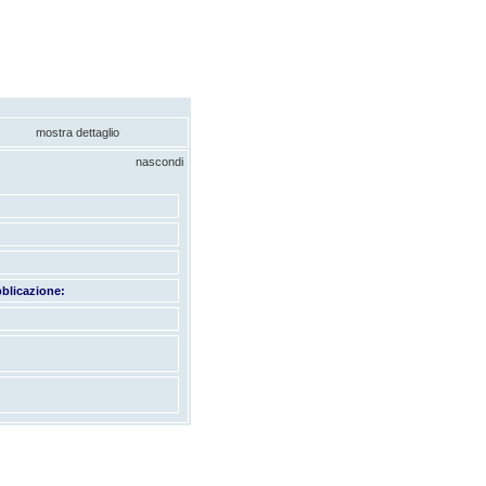
mostra dettaglio
nascondi
blicazione: