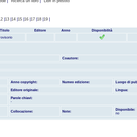
hede
Ricerca un libro
Libri in prestito
12
|
13
|
14
|
15
|
16
|
17
|
18
|
19
|
Titolo
Editore
Anno
Disponibilità
rovisorio
Coautore:
Anno copyright:
Numeo edizione:
Luogo di pub
Editore originale:
Lingua:
Parole chiavi:
-
Disponibile:
Collocazione:
Note:
no