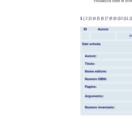
Visualizza tutte le sc
1
|
2
|
3
|
4
|
5
|
6
|
7
|
8
|
9
|
10
|
11
|
ID
Autore
P
Dati scheda
Autore:
Titolo:
Nome editore:
Numero ISBN:
Pagine:
Argomento:
Numero inventario: