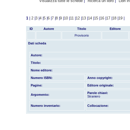
Visualizza tutte le schede
Ricerca un libro
Libri i
1
|
2
|
3
|
4
|
5
|
6
|
7
|
8
|
9
|
10
|
11
|
12
|
13
|
14
|
15
|
16
|
17
|
18
|
19
|
ID
Autore
Titolo
Editore
Provisorio
Dati scheda
Autore:
Titolo:
Nome editore:
Numero ISBN:
Anno copyright:
Pagine:
Editore originale:
Parole chiavi:
Argomento:
Straniero
Numero inventario:
Collocazione: