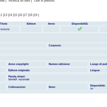
hede
Ricerca un libro
Libri in prestito
12
|
13
|
14
|
15
|
16
|
17
|
18
|
19
|
Titolo
Editore
Anno
Disponibilità
rovisorio
Coautore:
Anno copyright:
Numeo edizione:
Luogo di pub
Editore originale:
Lingua:
Parole chiavi:
IdentitÃ nazionale
Disponibile:
Collocazione:
Note:
no