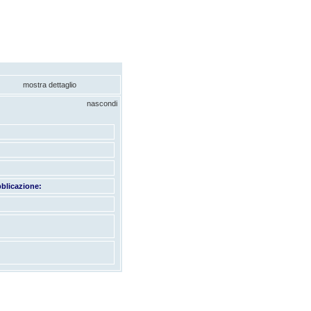
mostra dettaglio
nascondi
blicazione: