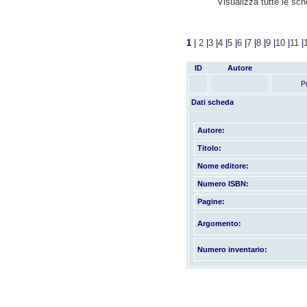
Visualizza tutte le sc
1
|
2
|
3
|
4
|
5
|
6
|
7
|
8
|
9
|
10
|
11
|
ID
Autore
P
Dati scheda
Autore:
Titolo:
Nome editore:
Numero ISBN:
Pagine:
Argomento:
Numero inventario: