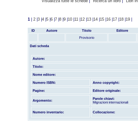
Visualizza tutte le schede
Ricerca un libro
Libri i
1
|
2
|
3
|
4
|
5
|
6
|
7
|
8
|
9
|
10
|
11
|
12
|
13
|
14
|
15
|
16
|
17
|
18
|
19
|
ID
Autore
Titolo
Editore
Provisorio
Dati scheda
Autore:
Titolo:
Nome editore:
Numero ISBN:
Anno copyright:
Pagine:
Editore originale:
Parole chiavi:
Argomento:
Migrazioni internazionali
Numero inventario:
Collocazione: