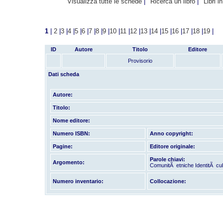
Visualizza tutte le schede
Ricerca un libro
Libri i
1
|
2
|
3
|
4
|
5
|
6
|
7
|
8
|
9
|
10
|
11
|
12
|
13
|
14
|
15
|
16
|
17
|
18
|
19
|
ID
Autore
Titolo
Editore
Provisorio
Dati scheda
Autore:
Titolo:
Nome editore:
Numero ISBN:
Anno copyright:
Pagine:
Editore originale:
Parole chiavi:
Argomento:
ComunitÃ etniche IdentitÃ cul
Numero inventario:
Collocazione: