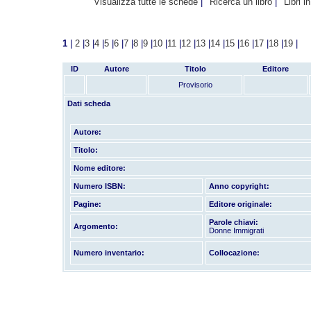
Visualizza tutte le schede
Ricerca un libro
Libri i
1
|
2
|
3
|
4
|
5
|
6
|
7
|
8
|
9
|
10
|
11
|
12
|
13
|
14
|
15
|
16
|
17
|
18
|
19
|
ID
Autore
Titolo
Editore
Provisorio
Dati scheda
Autore:
Titolo:
Nome editore:
Numero ISBN:
Anno copyright:
Pagine:
Editore originale:
Parole chiavi:
Argomento:
Donne Immigrati
Numero inventario:
Collocazione: