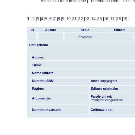
Visualizza tutte le schede
Ricerca un libro
Libri i
1
|
2
|
3
|
4
|
5
|
6
|
7
|
8
|
9
|
10
|
11
|
12
|
13
|
14
|
15
|
16
|
17
|
18
|
19
|
ID
Autore
Titolo
Editore
Provisorio
Dati scheda
Autore:
Titolo:
Nome editore:
Numero ISBN:
Anno copyright:
Pagine:
Editore originale:
Parole chiavi:
Argomento:
Immigrati Integrazione
Numero inventario:
Collocazione: