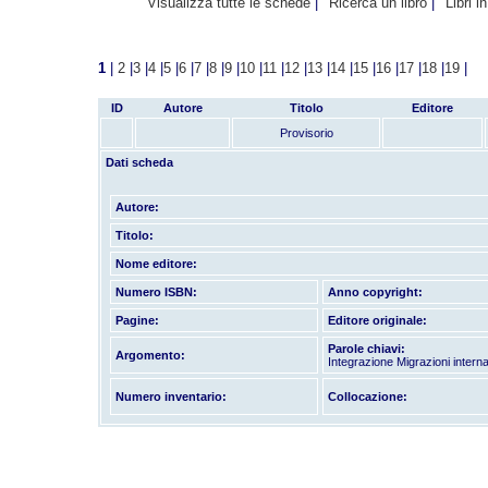
Visualizza tutte le schede
Ricerca un libro
Libri i
1
|
2
|
3
|
4
|
5
|
6
|
7
|
8
|
9
|
10
|
11
|
12
|
13
|
14
|
15
|
16
|
17
|
18
|
19
|
ID
Autore
Titolo
Editore
Provisorio
Dati scheda
Autore:
Titolo:
Nome editore:
Numero ISBN:
Anno copyright:
Pagine:
Editore originale:
Parole chiavi:
Argomento:
Integrazione Migrazioni interna
Numero inventario:
Collocazione: